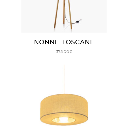
AJOUTER AU PANIER
NONNE TOSCANE
375,00
€