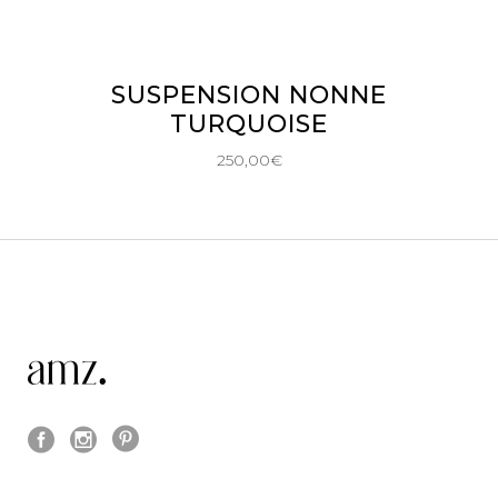
AJOUTER AU PANIER
SUSPENSION NONNE
TURQUOISE
250,00
€