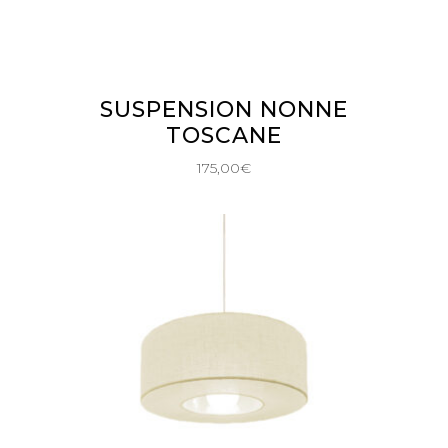
AJOUTER AU PANIER
SUSPENSION NONNE
TOSCANE
175,00
€