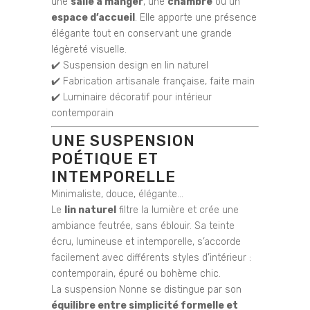
une
salle à manger
, une
chambre
ou un
espace d’accueil
. Elle apporte une présence
élégante tout en conservant une grande
légèreté visuelle.
✔️ Suspension design en lin naturel
✔️ Fabrication artisanale française, faite main
✔️ Luminaire décoratif pour intérieur
contemporain
UNE SUSPENSION
POÉTIQUE ET
INTEMPORELLE
Minimaliste, douce, élégante…
Le
lin naturel
filtre la lumière et crée une
ambiance feutrée, sans éblouir. Sa teinte
écru, lumineuse et intemporelle, s’accorde
facilement avec différents styles d’intérieur :
contemporain, épuré ou bohème chic.
La suspension Nonne se distingue par son
équilibre entre simplicité formelle et