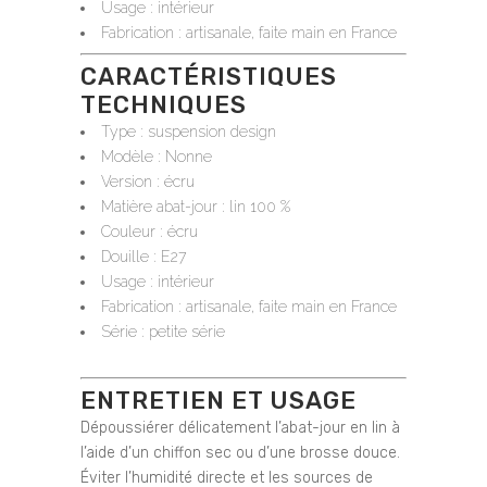
Usage : intérieur
Fabrication : artisanale, faite main en France
CARACTÉRISTIQUES
TECHNIQUES
Type : suspension design
Modèle : Nonne
Version : écru
Matière abat-jour : lin 100 %
Couleur : écru
Douille : E27
Usage : intérieur
Fabrication : artisanale, faite main en France
Série : petite série
ENTRETIEN ET USAGE
Dépoussiérer délicatement l’abat-jour en lin à
l’aide d’un chiffon sec ou d’une brosse douce.
Éviter l’humidité directe et les sources de