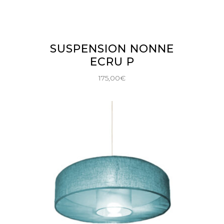
AJOUTER AU PANIER
SUSPENSION NONNE
ECRU P
175,00
€