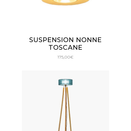
AJOUTER AU PANIER
SUSPENSION NONNE
TOSCANE
175,00
€