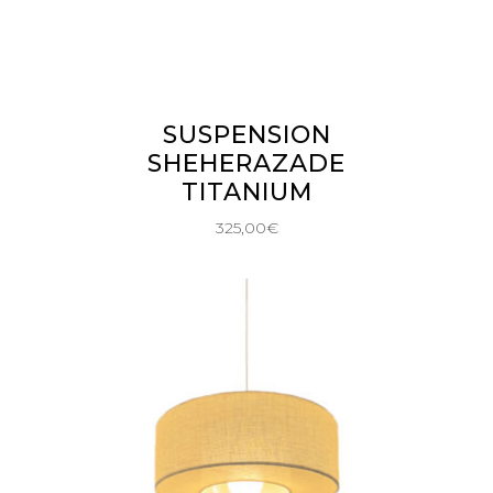
AJOUTER AU PANIER
SUSPENSION
SHEHERAZADE
TITANIUM
325,00
€