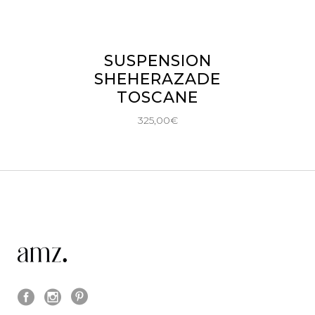
AJOUTER AU PANIER
SUSPENSION
SHEHERAZADE
TOSCANE
325,00
€