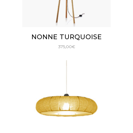
AJOUTER AU PANIER
NONNE TURQUOISE
375,00
€