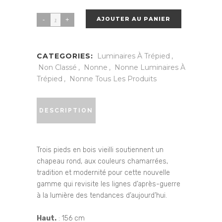
AJOUTER AU PANIER
Nonne
Eucalyptus
quantity
CATEGORIES:
Luminaires À Trépied
,
Non Classé
,
Nonne
,
Nonne Luminaires À
Trépied
,
Nonne Tous Les Produits
DESCRIPTION
Trois pieds en bois vieilli soutiennent un
chapeau rond, aux couleurs chamarrées,
tradition et modernité pour cette nouvelle
gamme qui revisite les lignes d’après-guerre
à la lumière des tendances d’aujourd’hui.
Haut.
: 156 cm