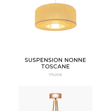
AJOUTER AU PANIER
SUSPENSION NONNE
TOSCANE
175,00
€