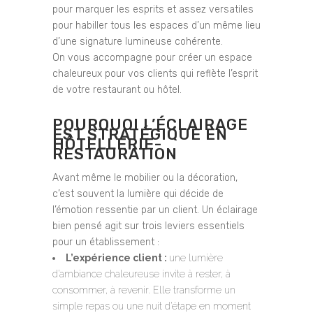
pour marquer les esprits et assez versatiles
pour habiller tous les espaces d’un même lieu
d’une signature lumineuse cohérente.
On vous accompagne pour créer un espace
chaleureux pour vos clients qui reflète l’esprit
de votre restaurant ou hôtel.
POURQUOI L’ÉCLAIRAGE
EST STRATÉGIQUE EN
HÔTELLERIE-
RESTAURATION
Avant même le mobilier ou la décoration,
c’est souvent la lumière qui décide de
l’émotion ressentie par un client. Un éclairage
bien pensé agit sur trois leviers essentiels
pour un établissement :
L’expérience client :
une lumière
d’ambiance chaleureuse invite à rester, à
consommer, à revenir. Elle transforme un
simple repas ou une nuit d’étape en moment