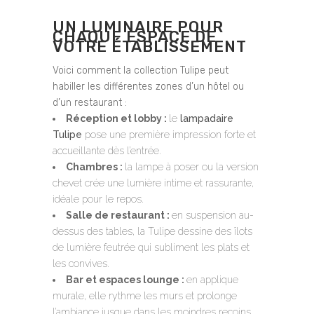
UN LUMINAIRE POUR
CHAQUE ESPACE DE
VOTRE ÉTABLISSEMENT
Voici comment la collection Tulipe peut
habiller les différentes zones d’un hôtel ou
d’un restaurant :
Réception et lobby :
le
lampadaire
Tulipe
pose une première impression forte et
accueillante dès l’entrée.
Chambres :
la lampe à poser ou la version
chevet crée une lumière intime et rassurante,
idéale pour le repos.
Salle de restaurant :
en suspension au-
dessus des tables, la Tulipe dessine des îlots
de lumière feutrée qui subliment les plats et
les convives.
Bar et espaces lounge :
en applique
murale, elle rythme les murs et prolonge
l’ambiance jusque dans les moindres recoins.