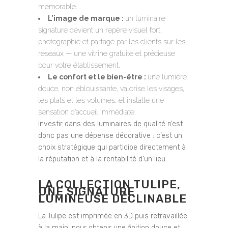
mémorable.
L’image de marque :
un luminaire
signature devient un repère visuel fort,
photographié et partagé par les clients sur les
réseaux — une vitrine gratuite et précieuse
pour votre établissement.
Le confort et le bien-être :
une lumière
douce, non éblouissante, valorise les visages,
les plats et les volumes, et installe une
sensation d’accueil immédiate.
Investir dans des luminaires de qualité n’est
donc pas une dépense décorative : c’est un
choix stratégique qui participe directement à
la réputation et à la rentabilité d’un lieu.
LA COLLECTION TULIPE,
UNE SIGNATURE
LUMINEUSE DÉCLINABLE
La Tulipe est imprimée en 3D puis retravaillée
à la main, pour obtenir une finition douce et