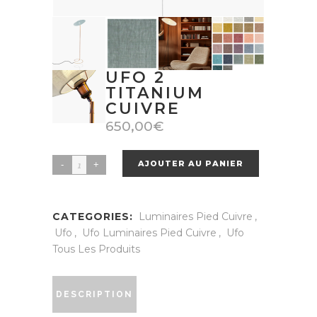
UFO 2
TITANIUM
CUIVRE
650,00
€
AJOUTER AU PANIER
UFO
2
titanium
CATEGORIES:
Luminaires Pied Cuivre
,
Cuivre
Ufo
,
Ufo Luminaires Pied Cuivre
,
Ufo
quantity
Tous Les Produits
DESCRIPTION