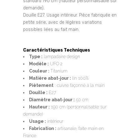
standard 190 cm (hauteur personnalisable sur
demande).
Douille E27. Usage intérieur. Pièce fabriquée en
petite série, avec de légères variations
possibles liées au fait main.
Caractéristiques Techniques
Type :
lampadaire design
Modèle :
UFO 2
Couleur :
Titanium
Matière abat-jour :
lin 100%
Piètement
: cuivre façonné à la main
Douille :
E27
Diamètre abat-jour :
50 cm
Hauteur :
190 cm (personnalisable sur
demande)
Usage :
intérieur
Fabrication :
artisanale, faite main en
France