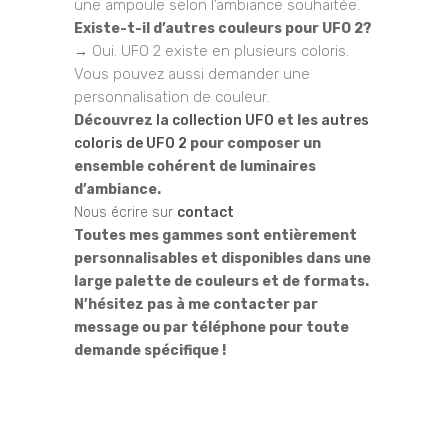
une ampoule selon l’ambiance souhaitée.
Existe-t-il d’autres couleurs pour UFO 2?
Oui. UFO 2 existe en plusieurs coloris.
→
Vous pouvez aussi demander une
personnalisation de couleur.
Découvrez
la collection UFO
et les
autres
coloris de UFO 2
pour composer un
ensemble cohérent de luminaires
d’ambiance.
Nous écrire sur
contact
Toutes mes gammes sont entièrement
personnalisables et disponibles dans une
large palette de couleurs et de formats.
N’hésitez pas à me contacter par
message ou par téléphone pour toute
demande spécifique !