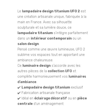
Le
lampadaire design titanium UFO 2
est
une création artisanale unique, fabriquée à la
main en France. Avec sa silhouette
sculpturale et sa lumière douce, ce
lampadaire titanium
s’intègre parfaitement
dans un
intérieur contemporain
ou un
salon design
.
Pensé comme une œuvre lumineuse, UFO 2
sublime vos espaces tout en apportant une
ambiance chaleureuse.
Ce
luminaire design
s’accorde avec les
autres pièces de la
collection UFO
et
complète harmonieusement vos
luminaires
d’ambiance
.
✔️
Lampadaire design titanium
exclusif
✔️ Fabrication artisanale française
✔️ Idéal en
éclairage décoratif
ou en
pièce
centrale
d’un aménagement