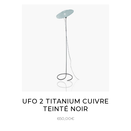
AJOUTER AU PANIER
UFO 2 TITANIUM CUIVRE
TEINTÉ NOIR
650,00
€