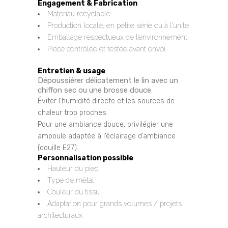
Engagement & Fabrication
Matériau recyclable
Production locale, en petite série ou à l’unité
Emballage respectueux de l’environnement
Pièce contrôlée et testée avant envoi
Entretien & usage
Dépoussiérer délicatement le lin avec un
chiffon sec ou une brosse douce.
Éviter l’humidité directe et les sources de
chaleur trop proches.
Pour une ambiance douce, privilégier une
ampoule adaptée à l’éclairage d’ambiance
(douille E27).
Personnalisation possible
Hauteur du pied
Type de métal
Couleur du tissu
Adaptation pour grands volumes / projets
architecturaux