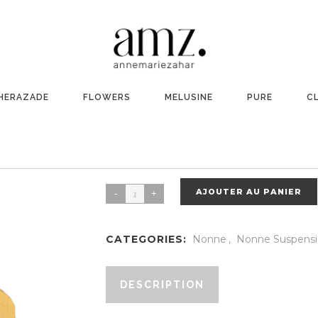
HERAZADE
FLOWERS
MELUSINE
PURE
C
SUSPENSION NONN
175,00
€
AJOUTER AU PANIER
Suspension
nonne
toscane
CATEGORIES:
Nonne
,
Nonne Suspensi
quantity
DESCRIPTION