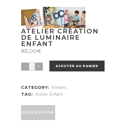
ATELIER CRÉATION
DE LUMINAIRE
ENFANT
85,00
€
AJOUTER AU PANIER
Atelier
création
de
CATEGORY:
Ateliers
luminaire
TAG:
Atelier Enfant
enfant
quantity
DESCRIPTION